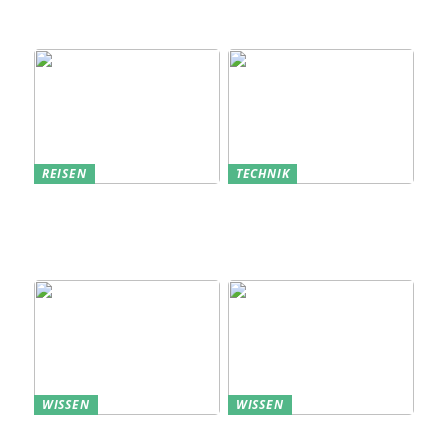
Lösung für die
Bauindustrie
REISEN
TECHNIK
Erfolgreich den
Bedarfsanalyse: Der
nächsten
Schlüssel zum
Sommerurlaub planen
Verständnis Ihrer
Kunden
WISSEN
WISSEN
Aufbewahrung von
Profitable Präsentation: