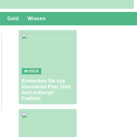
Geld
Wissen
WISSEN
Entdecken Sie das
klassische Polo Shirt
bei Lindbergh
Fashion