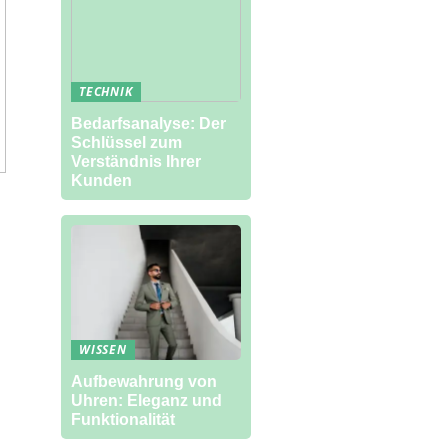
TECHNIK
Bedarfsanalyse: Der
Schlüssel zum
Verständnis Ihrer
Kunden
WISSEN
Aufbewahrung von
Uhren: Eleganz und
Funktionalität