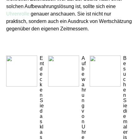
solchen Aufbewahrungslösung ist, sollte sich eine
Uhrenrolle
genauer anschauen. Sie ist nicht nur
praktisch, sondern auch ein Ausdruck von Wertschätzung
gegenüber den eigenen Zeitmessern.
E
A
B
nt
uf
e
d
b
s
e
e
u
c
w
c
k
a
h
e
hr
e
n
u
n
S
n
S
ie
g
ie
d
v
di
a
o
e
s
n
m
kl
U
al
a
hr
er
s
e
is