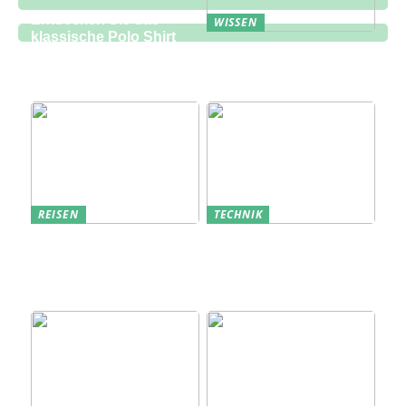
Entdecken Sie das
WISSEN
klassische Polo Shirt
Eine zukunftsorientierte
bei Lindbergh Fashion
Lösung für die
Bauindustrie
REISEN
TECHNIK
Erfolgreich den
Bedarfsanalyse: Der
nächsten
Schlüssel zum
Sommerurlaub planen
Verständnis Ihrer
Kunden