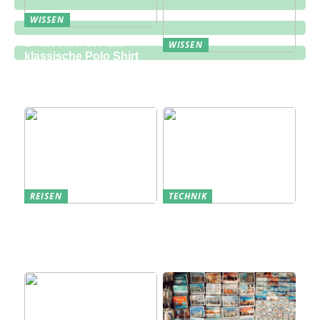
WISSEN
Entdecken Sie das
WISSEN
klassische Polo Shirt
Eine zukunftsorientierte
bei Lindbergh Fashion
Lösung für die
Bauindustrie
REISEN
TECHNIK
Erfolgreich den
Bedarfsanalyse: Der
nächsten
Schlüssel zum
Sommerurlaub planen
Verständnis Ihrer
Kunden