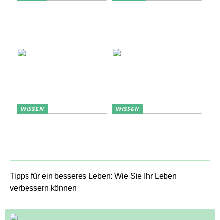
Erfolgreich den
Bedarfsanalyse: Der
nächsten
Schlüssel zum
Sommerurlaub planen
Verständnis Ihrer
Kunden
WISSEN
WISSEN
Aufbewahrung von
Profitable Präsentation:
Uhren: Eleganz und
gezielte Information
Funktionalität
durch Projektständer
Tipps für ein besseres Leben: Wie Sie Ihr Leben
verbessern können