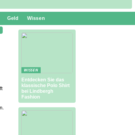
Geld
Wissen
WISSEN
Entdecken Sie das
klassische Polo Shirt
ft
bei Lindbergh
Fashion
n.