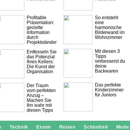
Profitable
So entsteht
Präsentation:
eine
gezielte
harmonische
Information
Bilderwand im
durch
Wohnzimmer
Projektständer
Mit diesen 3
Entfesseln Sie
Tipps
das Potenzial
verbesserst du
Ihres Kellers:
deine
Die Kunst der
Backwaren
Organisation
Das perfekte
Der Traum
Kinderzimmer
vom perfekten
für Juniors
Anzug –
Machen Sie
Ihn wahr mit
diesen Tipps
e
Technik
Essen
Reisen
Schönheit
Mode