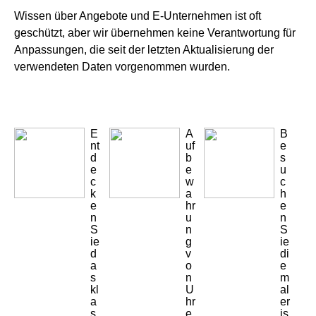
Wissen über Angebote und E-Unternehmen ist oft
geschützt, aber wir übernehmen keine Verantwortung für
Anpassungen, die seit der letzten Aktualisierung der
verwendeten Daten vorgenommen wurden.
E
A
B
nt
uf
e
d
b
s
e
e
u
c
w
c
k
a
h
e
hr
e
n
u
n
S
n
S
ie
g
ie
d
v
di
a
o
e
s
n
m
kl
U
al
a
hr
er
s
e
is