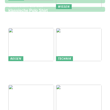
Entdecken Sie das
WISSEN
klassische Polo Shirt
Eine zukunftsorientierte
bei Lindbergh Fashion
Lösung für die
Bauindustrie
REISEN
TECHNIK
Erfolgreich den
Bedarfsanalyse: Der
nächsten
Schlüssel zum
Sommerurlaub planen
Verständnis Ihrer
Kunden