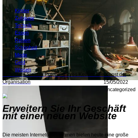
Kinder
Zuhause
Technik
Essen
Reisen
Schönheit
Mode
Geld
Wissen
Entfesseln Sie das Potenzial Ihres Kellers: Die Kunst der
Organisation
15/05/2022
Uncategorized
Erweitern Sie Ihr Geschäft
mit einer neuen Website
Die meisten Internetunternehmen bieten heute eine große