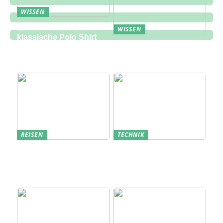
WISSEN
Entdecken Sie das
WISSEN
klassische Polo Shirt
Eine zukunftsorientierte
bei Lindbergh Fashion
Lösung für die
Bauindustrie
REISEN
TECHNIK
Erfolgreich den
Bedarfsanalyse: Der
nächsten
Schlüssel zum
Sommerurlaub planen
Verständnis Ihrer
Kunden