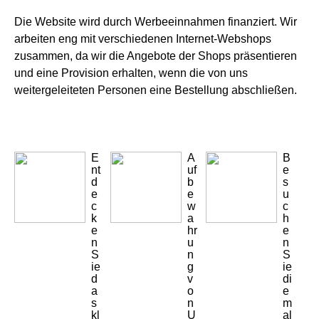
Die Website wird durch Werbeeinnahmen finanziert. Wir
arbeiten eng mit verschiedenen Internet-Webshops
zusammen, da wir die Angebote der Shops präsentieren
und eine Provision erhalten, wenn die von uns
weitergeleiteten Personen eine Bestellung abschließen.
E
A
B
nt
uf
e
d
b
s
e
e
u
c
w
c
k
a
h
e
hr
e
n
u
n
S
n
S
ie
g
ie
d
v
di
a
o
e
s
n
m
kl
U
al