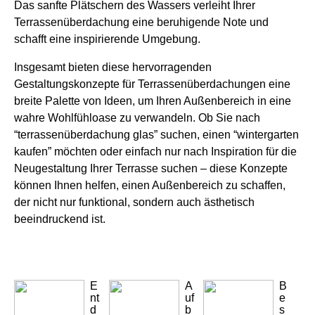
Das sanfte Plätschern des Wassers verleiht Ihrer
Terrassenüberdachung eine beruhigende Note und
schafft eine inspirierende Umgebung.
Insgesamt bieten diese hervorragenden
Gestaltungskonzepte für Terrassenüberdachungen eine
breite Palette von Ideen, um Ihren Außenbereich in eine
wahre Wohlfühloase zu verwandeln. Ob Sie nach
“terrassenüberdachung glas” suchen, einen “wintergarten
kaufen” möchten oder einfach nur nach Inspiration für die
Neugestaltung Ihrer Terrasse suchen – diese Konzepte
können Ihnen helfen, einen Außenbereich zu schaffen,
der nicht nur funktional, sondern auch ästhetisch
beeindruckend ist.
E
A
B
nt
uf
e
d
b
s