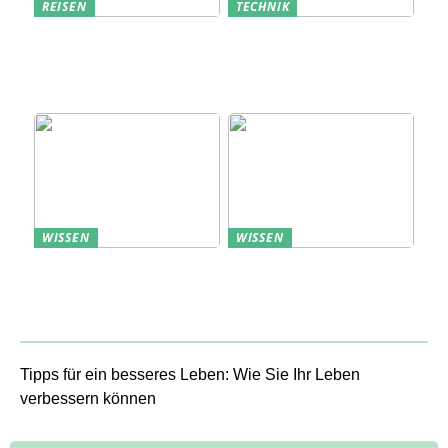
REISEN
TECHNIK
Erfolgreich den
Bedarfsanalyse: Der
nächsten
Schlüssel zum
Sommerurlaub planen
Verständnis Ihrer
Kunden
WISSEN
WISSEN
Aufbewahrung von
Profitable Präsentation:
Uhren: Eleganz und
gezielte Information
Funktionalität
durch Projektständer
Tipps für ein besseres Leben: Wie Sie Ihr Leben
verbessern können