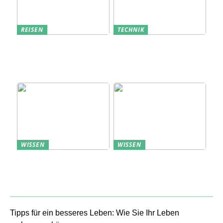
REISEN
TECHNIK
Erfolgreich den
Bedarfsanalyse: Der
nächsten
Schlüssel zum
Sommerurlaub planen
Verständnis Ihrer
Kunden
WISSEN
WISSEN
Aufbewahrung von
Profitable Präsentation:
Uhren: Eleganz und
gezielte Information
Funktionalität
durch Projektständer
Tipps für ein besseres Leben: Wie Sie Ihr Leben