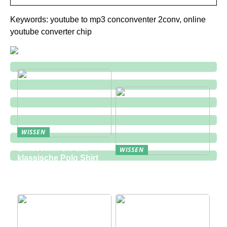
Keywords: youtube to mp3 conconventer 2conv, online
youtube converter chip
WISSEN
Entdecken Sie das
WISSEN
klassische Polo Shirt
Eine zukunftsorientierte
bei Lindbergh Fashion
Lösung für die
Bauindustrie