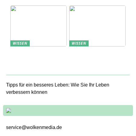
Kunden
WISSEN
WISSEN
Aufbewahrung von
Profitable Präsentation:
Uhren: Eleganz und
gezielte Information
Funktionalität
durch Projektständer
Tipps für ein besseres Leben: Wie Sie Ihr Leben
verbessern können
service@wolkenmedia.de