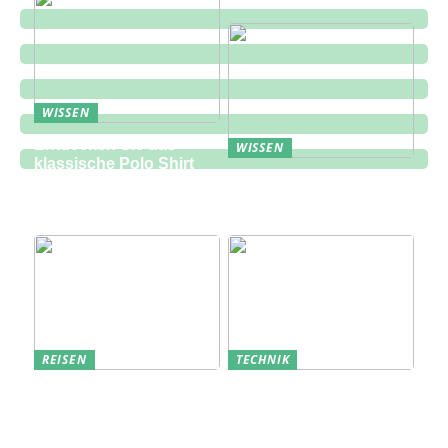
WISSEN
Entdecken Sie das
WISSEN
klassische Polo Shirt
Eine zukunftsorientierte
bei Lindbergh Fashion
Lösung für die
Bauindustrie
REISEN
TECHNIK
Erfolgreich den
Bedarfsanalyse: Der
nächsten
Schlüssel zum
Sommerurlaub planen
Verständnis Ihrer