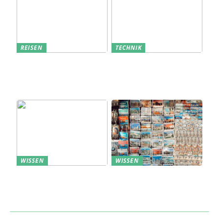
REISEN
TECHNIK
Erfolgreich den
Bedarfsanalyse: Der
nächsten
Schlüssel zum
Sommerurlaub planen
Verständnis Ihrer
Kunden
WISSEN
WISSEN
Aufbewahrung von
Profitable Präsentation:
Uhren: Eleganz und
gezielte Information
Funktionalität
durch Projektständer