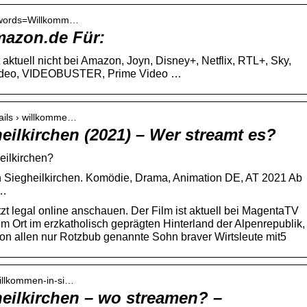
eywords=Willkomm…
mazon.de Für:
 aktuell nicht bei Amazon, Joyn, Disney+, Netflix, RTL+, Sky,
 Video, VIDEOBUSTER, Prime Video …
tails › willkomme…
ilkirchen (2021) – Wer streamt es?
eilkirchen?
n Siegheilkirchen. Komödie, Drama, Animation DE, AT 2021 Ab
 …
zt legal online anschauen. Der Film ist aktuell bei MagentaTV
nem Ort im erzkatholisch geprägten Hinterland der Alpenrepublik,
von allen nur Rotzbub genannte Sohn braver Wirtsleute mit5
 willkommen-in-si…
eilkirchen – wo streamen? –