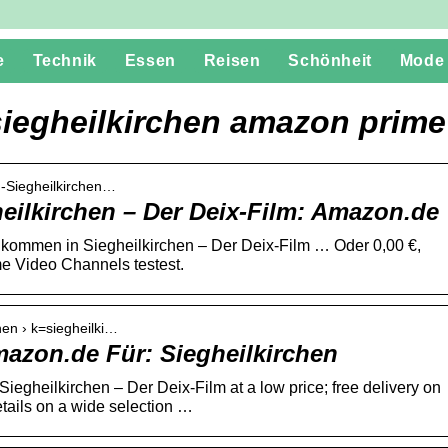
e
Technik
Essen
Reisen
Schönheit
Mode
iegheilkirchen amazon prime
-Siegheilkirchen…
eilkirchen – Der Deix-Film: Amazon.de
lkommen in Siegheilkirchen – Der Deix-Film … Oder 0,00 €,
 Video Channels testest.
hen › k=siegheilki…
azon.de Für: Siegheilkirchen
gheilkirchen – Der Deix-Film at a low price; free delivery on
etails on a wide selection …