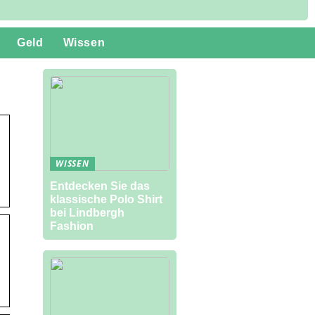
Geld
Wissen
WISSEN
Entdecken Sie das
klassische Polo Shirt
bei Lindbergh
Fashion