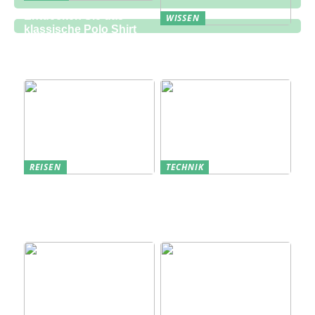
Entdecken Sie das
WISSEN
klassische Polo Shirt
Eine zukunftsorientierte
bei Lindbergh Fashion
Lösung für die
Bauindustrie
REISEN
TECHNIK
Erfolgreich den
Bedarfsanalyse: Der
nächsten
Schlüssel zum
Sommerurlaub planen
Verständnis Ihrer
Kunden