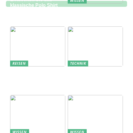
WISSEN
klassische Polo Shirt
Eine zukunftsorientierte
bei Lindbergh Fashion
Lösung für die
Bauindustrie
REISEN
TECHNIK
Erfolgreich den
Bedarfsanalyse: Der
nächsten
Schlüssel zum
Sommerurlaub planen
Verständnis Ihrer
Kunden
WISSEN
WISSEN