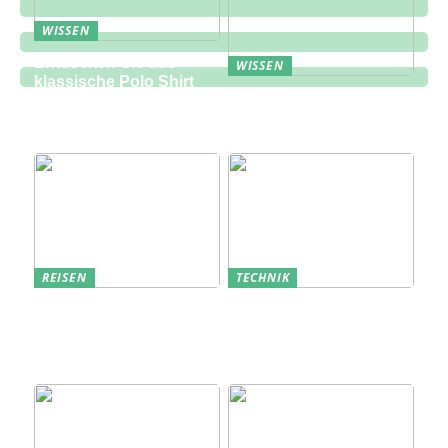
WISSEN
Entdecken Sie das
WISSEN
klassische Polo Shirt
Eine zukunftsorientierte
bei Lindbergh Fashion
Lösung für die
Bauindustrie
REISEN
TECHNIK
Erfolgreich den
Bedarfsanalyse: Der
nächsten
Schlüssel zum
Sommerurlaub planen
Verständnis Ihrer
Kunden