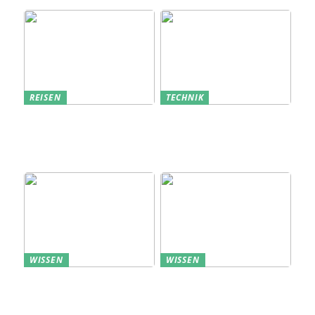
REISEN
TECHNIK
Erfolgreich den
Bedarfsanalyse: Der
nächsten
Schlüssel zum
Sommerurlaub planen
Verständnis Ihrer
Kunden
WISSEN
WISSEN
Aufbewahrung von
Profitable Präsentation:
Uhren: Eleganz und
gezielte Information
Funktionalität
durch Projektständer