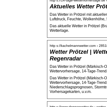
http s://14-tage-wettervorhersage.de 
Aktuelles Wetter Prö
Das Wetter in Prötzel mit aktuelle
Luftdruck, Feuchte, Wolkenhöhe,
Das aktuelle Wetter in Prötzel (B
Wetterlage.
http s://kachelmannwetter.com › 2851
Wetter Prötzel | Wet
Regenradar
Das Wetter in Prötzel (Märkisch-O
Wettervorhersage, 14-Tage-Trend,
Das Wetter in Prötzel (Märkisch-O
Wettervorhersage, 14-Tage-Trend
Niederschlagsprognosen, Stormtra
Vorhersagekarten, u.v.m.
http s://www.donnerwetter.de › wetter 