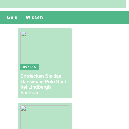
Geld
Wissen
WISSEN
Entdecken Sie das
klassische Polo Shirt
bei Lindbergh
Fashion