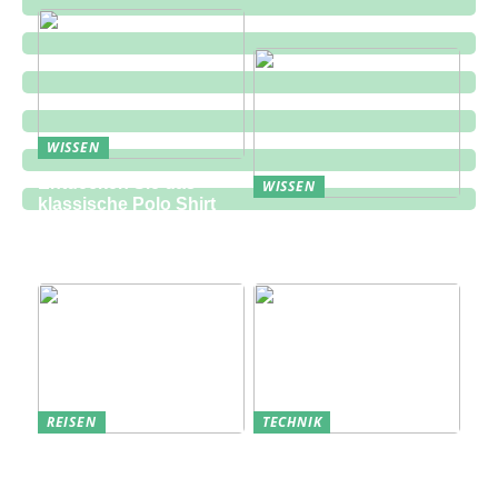
WISSEN
Entdecken Sie das
WISSEN
klassische Polo Shirt
Eine zukunftsorientierte
bei Lindbergh Fashion
Lösung für die
Bauindustrie
REISEN
TECHNIK
Erfolgreich den
Bedarfsanalyse: Der
nächsten
Schlüssel zum