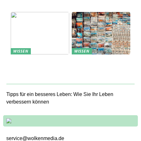
Sommerurlaub planen
Verständnis Ihrer
Kunden
WISSEN
WISSEN
Aufbewahrung von
Profitable Präsentation:
Uhren: Eleganz und
gezielte Information
Funktionalität
durch Projektständer
Tipps für ein besseres Leben: Wie Sie Ihr Leben
verbessern können
service@wolkenmedia.de