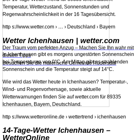
Temperatur, Wetterzustand, Sonnenstunden und
Regenwahrscheinlichkeit in der 16 Tagesübersicht.
http s://www.wetter.com › … › Deutschland › Bayern
Wetter Ichenhausen | wetter.com
Der Traum vom perfekten Anzug – Machen Sie Ihn wahr mit
In Ichenhausen gibt es morgens ungestörten Sonnenschein
diesen Tipps
bei Temperaturen von 0°C. Am Mittag gibt es strahlenden
Besuchen Sie die malerische Gemeinde Rudersdal
Sonnenschein und die Temperatur steigt auf 14°C.
Wie wird das Wetter heute in Ichenhausen? Temperatur-,
Wind- und Regenvorhersage, sowie aktuelle
Wetterwarnungen finden Sie auf wetter.com für 89335
Ichenhausen, Bayern, Deutschland.
http s://www.wetteronline.de › wettertrend › ichenhausen
14-Tage-Wetter Ichenhausen –
WetterOnline