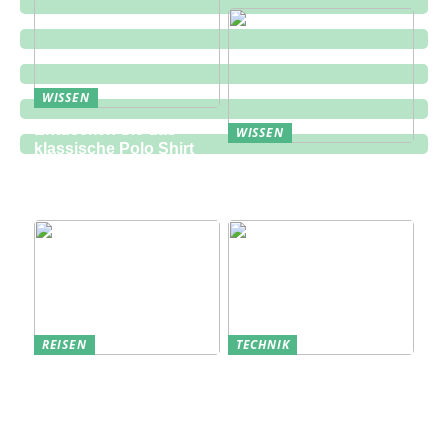
WISSEN
Entdecken Sie das
WISSEN
klassische Polo Shirt
Eine zukunftsorientierte
bei Lindbergh Fashion
Lösung für die
Bauindustrie
REISEN
TECHNIK
Erfolgreich den
Bedarfsanalyse: Der
nächsten
Schlüssel zum
Sommerurlaub planen
Verständnis Ihrer
Kunden