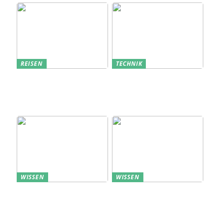
REISEN
TECHNIK
Erfolgreich den
Bedarfsanalyse: Der
nächsten
Schlüssel zum
Sommerurlaub planen
Verständnis Ihrer
Kunden
WISSEN
WISSEN
Aufbewahrung von
Profitable Präsentation:
Uhren: Eleganz und
gezielte Information
Funktionalität
durch Projektständer