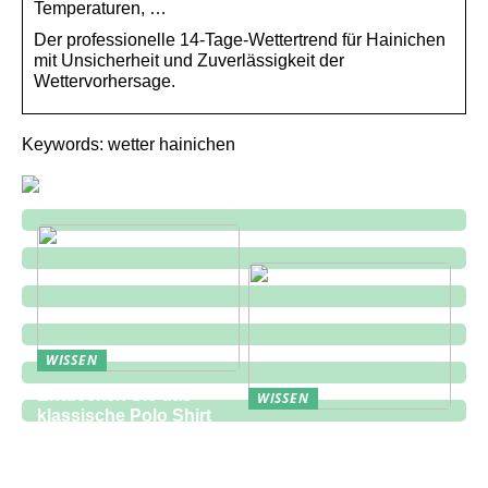
Temperaturen, …
Der professionelle 14-Tage-Wettertrend für Hainichen
mit Unsicherheit und Zuverlässigkeit der
Wettervorhersage.
Keywords: wetter hainichen
WISSEN
Entdecken Sie das
WISSEN
klassische Polo Shirt
Eine zukunftsorientierte
bei Lindbergh Fashion
Lösung für die
Bauindustrie