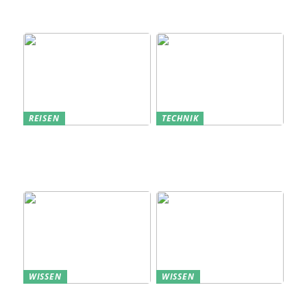
Lösung für die
Bauindustrie
REISEN
TECHNIK
Erfolgreich den
Bedarfsanalyse: Der
nächsten
Schlüssel zum
Sommerurlaub planen
Verständnis Ihrer
Kunden
WISSEN
WISSEN
Aufbewahrung von
Profitable Präsentation: