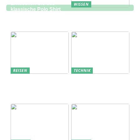
Entdecken Sie das
WISSEN
klassische Polo Shirt
Eine zukunftsorientierte
bei Lindbergh Fashion
Lösung für die
Bauindustrie
REISEN
TECHNIK
Erfolgreich den
Bedarfsanalyse: Der
nächsten
Schlüssel zum
Sommerurlaub planen
Verständnis Ihrer
Kunden