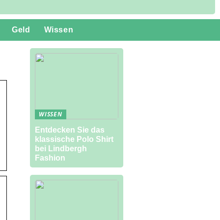
Geld
Wissen
WISSEN
Entdecken Sie das
klassische Polo Shirt
bei Lindbergh
Fashion