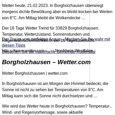
Wetter heute, 21.02.2023. In Borgholzhausen überwiegt
morgens dichte Bewölkung aber es bleibt trocken bei Werten
von 8°C. Am Mittag bleibt die Wolkendecke …
Der 16 Tage Wetter Trend für 33829 Borgholzhausen.
Temperatur, Wetterzustand, Sonnenstunden und
Der Traum vom perfekten Anzug – Machen Sie Ihn wahr mit
Regenwahrscheinlichkeit in der 16 Tagesübersicht.
diesen Tipps
http s://www.wetter.com › … › Nordrhein-Westfalen
Besuchen Sie die malerische Gemeinde Rudersdal
Borgholzhausen – Wetter.com
Wetter Borgholzhausen | wetter.com
In Borgholzhausen ist am Morgen der Himmel bedeckt, die
Sonne ist nicht zu sehen bei Temperaturen von 8°C. Am
Mittag kann sich die Sonne nicht durchsetzen und …
Wie wird das Wetter heute in Borgholzhausen? Temperatur-,
Wind- und Regenvorhersage, sowie aktuelle