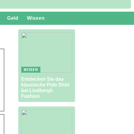
Geld
Wissen
WISSEN
Entdecken Sie das
klassische Polo Shirt
bei Lindbergh
Fashion