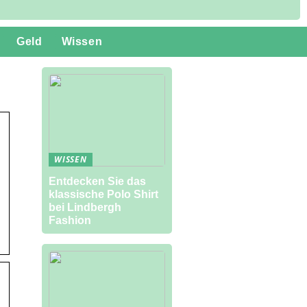
Geld
Wissen
WISSEN
Entdecken Sie das
klassische Polo Shirt
bei Lindbergh
Fashion