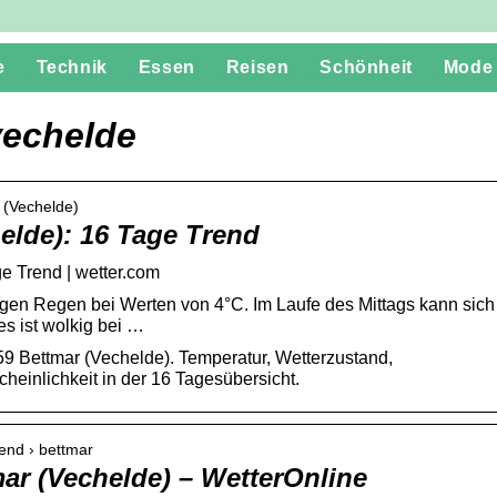
e
Technik
Essen
Reisen
Schönheit
Mode
vechelde
 (Vechelde)
elde): 16 Tage Trend
e Trend | wetter.com
orgen Regen bei Werten von 4°C. Im Laufe des Mittags kann sich
s ist wolkig bei …
59 Bettmar (Vechelde). Temperatur, Wetterzustand,
inlichkeit in der 16 Tagesübersicht.
rend › bettmar
ar (Vechelde) – WetterOnline