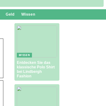
Geld
Wissen
WISSEN
Entdecken Sie das
klassische Polo Shirt
bei Lindbergh
Fashion