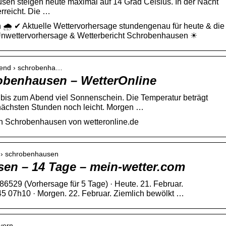
en steigen heute maximal auf 14 Grad Celsius. In der Nacht
erreicht. Die …
🌧️ ✔ Aktuelle Wettervorhersage stundengenau für heute & die
Unwettervorhersage & Wetterbericht Schrobenhausen ☀
rtrend › schrobenha…
obenhausen – WetterOnline
bis zum Abend viel Sonnenschein. Die Temperatur beträgt
n nächsten Stunden noch leicht. Morgen …
on Schrobenhausen von wetteronline.de
r › schrobenhausen
en – 14 Tage – mein-wetter.com
6529 (Vorhersage für 5 Tage) · Heute. 21. Februar.
5 07h10 · Morgen. 22. Februar. Ziemlich bewölkt …
yern