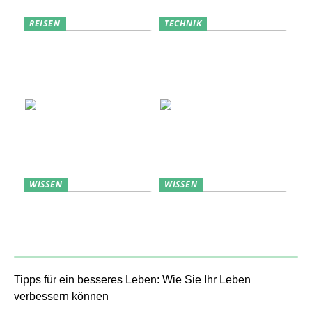
REISEN
TECHNIK
Erfolgreich den
Bedarfsanalyse: Der
nächsten
Schlüssel zum
Sommerurlaub planen
Verständnis Ihrer
Kunden
WISSEN
WISSEN
Aufbewahrung von
Profitable Präsentation:
Uhren: Eleganz und
gezielte Information
Funktionalität
durch Projektständer
Tipps für ein besseres Leben: Wie Sie Ihr Leben
verbessern können