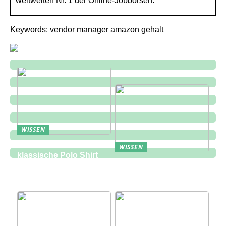
weltweiten Nr. 1 der Online-Jobbörsen.
Keywords: vendor manager amazon gehalt
WISSEN
Entdecken Sie das
WISSEN
klassische Polo Shirt
Eine zukunftsorientierte
bei Lindbergh Fashion
Lösung für die
Bauindustrie