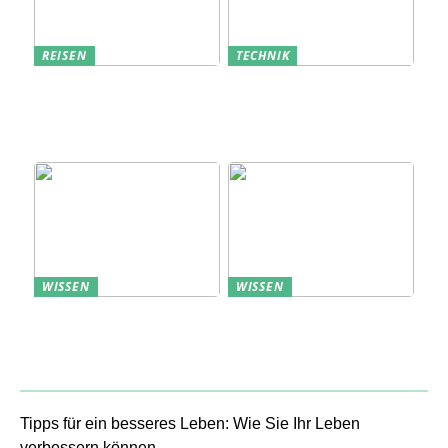
REISEN
TECHNIK
Erfolgreich den
Bedarfsanalyse: Der
nächsten
Schlüssel zum
Sommerurlaub planen
Verständnis Ihrer
Kunden
WISSEN
WISSEN
Aufbewahrung von
Profitable Präsentation:
Uhren: Eleganz und
gezielte Information
Funktionalität
durch Projektständer
Tipps für ein besseres Leben: Wie Sie Ihr Leben
verbessern können