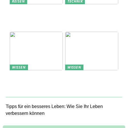
REISEN
TECHNIK
Erfolgreich den
Bedarfsanalyse: Der
nächsten
Schlüssel zum
Sommerurlaub planen
Verständnis Ihrer
Kunden
WISSEN
WISSEN
Aufbewahrung von
Profitable Präsentation:
Uhren: Eleganz und
gezielte Information
Funktionalität
durch Projektständer
Tipps für ein besseres Leben: Wie Sie Ihr Leben
verbessern können