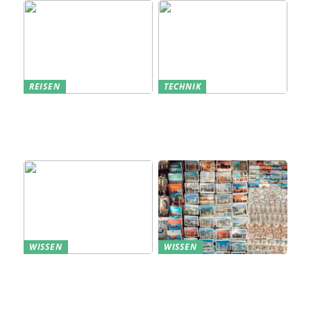
REISEN
TECHNIK
Erfolgreich den
Bedarfsanalyse: Der
nächsten
Schlüssel zum
Sommerurlaub planen
Verständnis Ihrer
Kunden
WISSEN
WISSEN
Aufbewahrung von
Profitable Präsentation:
Uhren: Eleganz und
gezielte Information
Funktionalität
durch Projektständer