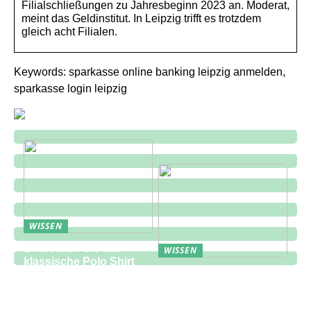
Filialschließungen zu Jahresbeginn 2023 an. Moderat,
meint das Geldinstitut. In Leipzig trifft es trotzdem
gleich acht Filialen.
Keywords: sparkasse online banking leipzig anmelden,
sparkasse login leipzig
WISSEN
Entdecken Sie das
WISSEN
klassische Polo Shirt
Eine zukunftsorientierte
bei Lindbergh Fashion
Lösung für die
Bauindustrie