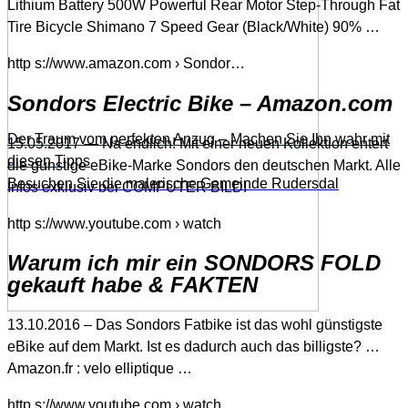
Lithium Battery 500W Powerful Rear Motor Step-Through Fat
Tire Bicycle Shimano 7 Speed Gear (Black/White) 90% …
http s://www.amazon.com › Sondor…
Sondors Electric Bike – Amazon.com
Der Traum vom perfekten Anzug – Machen Sie Ihn wahr mit
15.05.2017 — Na endlich! Mit einer neuen Kollektion entert
diesen Tipps
die günstige eBike-Marke Sondors den deutschen Markt. Alle
Besuchen Sie die malerische Gemeinde Rudersdal
Infos exklusiv bei COMPUTER BILD!
http s://www.youtube.com › watch
Warum ich mir ein SONDORS FOLD
gekauft habe & FAKTEN
13.10.2016 – Das Sondors Fatbike ist das wohl günstigste
eBike auf dem Markt. Ist es dadurch auch das billigste? …
Amazon.fr : velo elliptique …
http s://www.youtube.com › watch