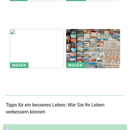
Erfolgreich den
Bedarfsanalyse: Der
nächsten
Schlüssel zum
Sommerurlaub planen
Verständnis Ihrer
Kunden
WISSEN
WISSEN
Aufbewahrung von
Profitable Präsentation:
Uhren: Eleganz und
gezielte Information
Funktionalität
durch Projektständer
Tipps für ein besseres Leben: Wie Sie Ihr Leben
verbessern können