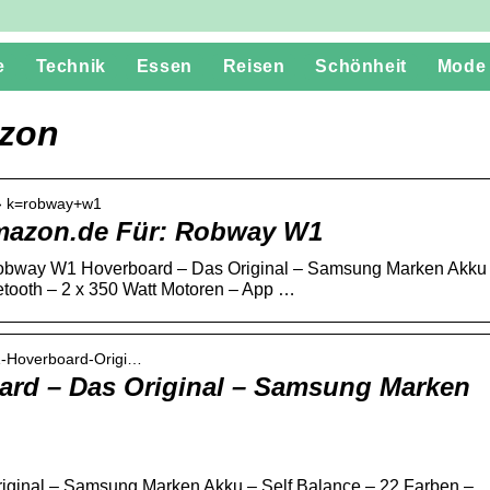
e
Technik
Essen
Reisen
Schönheit
Mode
zon
 › k=robway+w1
mazon.de Für: Robway W1
obway W1 Hoverboard – Das Original – Samsung Marken Akku
etooth – 2 x 350 Watt Motoren – App …
1-Hoverboard-Origi…
rd – Das Original – Samsung Marken
ginal – Samsung Marken Akku – Self Balance – 22 Farben –