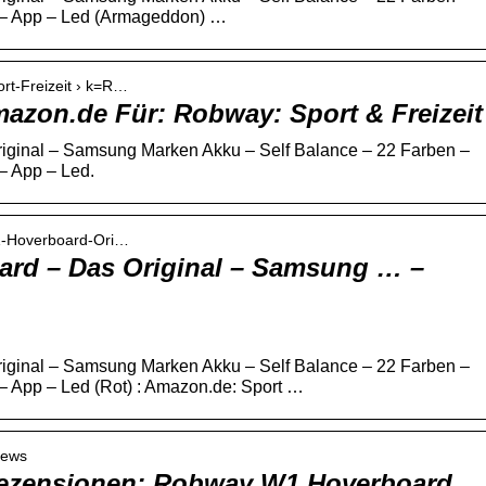
n – App – Led (Armageddon) …
rt-Freizeit › k=R…
azon.de Für: Robway: Sport & Freizeit
ginal – Samsung Marken Akku – Self Balance – 22 Farben –
– App – Led.
1-Hoverboard-Ori…
rd – Das Original – Samsung … –
ginal – Samsung Marken Akku – Self Balance – 22 Farben –
 – App – Led (Rot) : Amazon.de: Sport …
iews
ezensionen: Robway W1 Hoverboard …