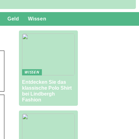
Geld
Wissen
WISSEN
Entdecken Sie das
klassische Polo Shirt
bei Lindbergh
Fashion