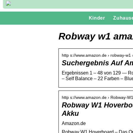
Kinder
Zuhaus
Robway w1 ama
http s://www.amazon.de › robway-w1
Suchergebnis Auf A
Ergebnissen 1 – 48 von 129 — R
– Self Balance – 22 Farben – Blu
http s://www.amazon.de › Robway-W
Robway W1 Hoverboa
Akku
Amazon.de
Robway W1 Hoverboard – Das Ori