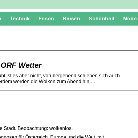
e
Technik
Essen
Reisen
Schönheit
Mode
 ORF Wetter
bt ist es aber nicht, vorübergehend schieben sich auch
ußerdem werden die Wolken zum Abend hin …
re Stadt. Beobachtung: wolkenlos.
gnosen für Österreich, Europa und die Welt, mit