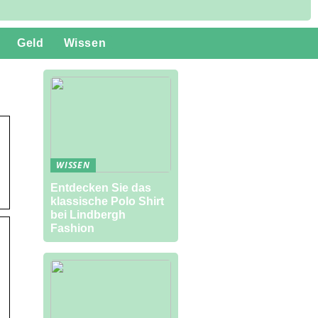
Geld
Wissen
WISSEN
Entdecken Sie das
klassische Polo Shirt
bei Lindbergh
Fashion