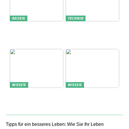
REISEN
TECHNIK
Erfolgreich den
Bedarfsanalyse: Der
nächsten
Schlüssel zum
Sommerurlaub planen
Verständnis Ihrer
Kunden
WISSEN
WISSEN
Aufbewahrung von
Profitable Präsentation:
Uhren: Eleganz und
gezielte Information
Funktionalität
durch Projektständer
Tipps für ein besseres Leben: Wie Sie Ihr Leben