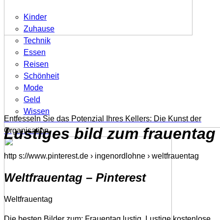
Kinder
Zuhause
Technik
Essen
Reisen
Schönheit
Mode
Geld
Wissen
Entfesseln Sie das Potenzial Ihres Kellers: Die Kunst der
Lustiges bild zum frauentag
Organisation
http s://www.pinterest.de › ingenordlohne › weltfrauentag
Weltfrauentag – Pinterest
Weltfrauentag
Die besten Bilder zum: Frauentag lustig. Lustige kostenlose