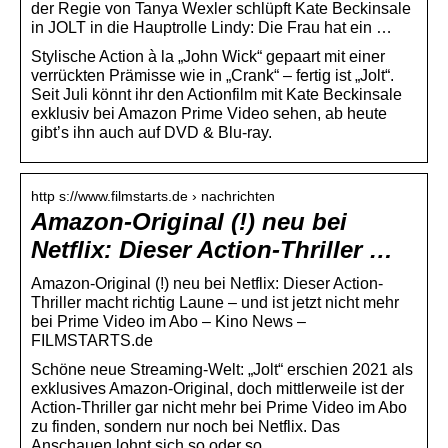
der Regie von Tanya Wexler schlüpft Kate Beckinsale
in JOLT in die Hauptrolle Lindy: Die Frau hat ein …
Stylische Action à la „John Wick“ gepaart mit einer
verrückten Prämisse wie in „Crank“ – fertig ist „Jolt“.
Seit Juli könnt ihr den Actionfilm mit Kate Beckinsale
exklusiv bei Amazon Prime Video sehen, ab heute
gibt’s ihn auch auf DVD & Blu-ray.
http s://www.filmstarts.de › nachrichten
Amazon-Original (!) neu bei
Netflix: Dieser Action-Thriller …
Amazon-Original (!) neu bei Netflix: Dieser Action-
Thriller macht richtig Laune – und ist jetzt nicht mehr
bei Prime Video im Abo – Kino News –
FILMSTARTS.de
Schöne neue Streaming-Welt: „Jolt“ erschien 2021 als
exklusives Amazon-Original, doch mittlerweile ist der
Action-Thriller gar nicht mehr bei Prime Video im Abo
zu finden, sondern nur noch bei Netflix. Das
Anschauen lohnt sich so oder so.