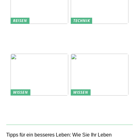
REISEN
TECHNIK
Erfolgreich den
Bedarfsanalyse: Der
nächsten
Schlüssel zum
Sommerurlaub planen
Verständnis Ihrer
Kunden
WISSEN
WISSEN
Aufbewahrung von
Profitable Präsentation:
Uhren: Eleganz und
gezielte Information
Funktionalität
durch Projektständer
Tipps für ein besseres Leben: Wie Sie Ihr Leben