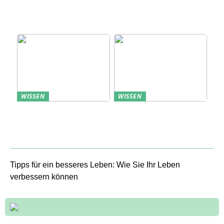
nächsten
Schlüssel zum
Sommerurlaub planen
Verständnis Ihrer
Kunden
WISSEN
WISSEN
Aufbewahrung von
Profitable Präsentation:
Uhren: Eleganz und
gezielte Information
Funktionalität
durch Projektständer
Tipps für ein besseres Leben: Wie Sie Ihr Leben
verbessern können