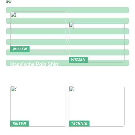
WISSEN
Entdecken Sie das
WISSEN
klassische Polo Shirt
Eine zukunftsorientierte
bei Lindbergh Fashion
Lösung für die
Bauindustrie
REISEN
TECHNIK
Erfolgreich den
Bedarfsanalyse: Der