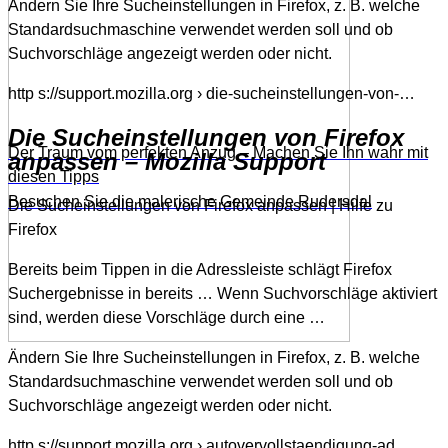
Ändern Sie Ihre Sucheinstellungen in Firefox, z. B. welche
Standardsuchmaschine verwendet werden soll und ob
Suchvorschläge angezeigt werden oder nicht.
http s://support.mozilla.org › die-sucheinstellungen-von-…
Die Sucheinstellungen von Firefox
Der Traum vom perfekten Anzug – Machen Sie Ihn wahr mit
anpassen – Mozilla Support
diesen Tipps
Besuchen Sie die malerische Gemeinde Rudersdal
Die Sucheinstellungen von Firefox anpassen | Hilfe zu
Firefox
Bereits beim Tippen in die Adressleiste schlägt Firefox
Suchergebnisse in bereits … Wenn Suchvorschläge aktiviert
sind, werden diese Vorschläge durch eine …
Ändern Sie Ihre Sucheinstellungen in Firefox, z. B. welche
Standardsuchmaschine verwendet werden soll und ob
Suchvorschläge angezeigt werden oder nicht.
http s://support.mozilla.org › autovervollstaendigung-ad…