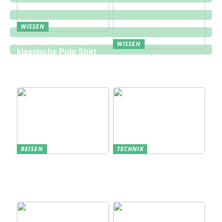
WISSEN
Entdecken Sie das
WISSEN
klassische Polo Shirt
Eine zukunftsorientierte
bei Lindbergh Fashion
Lösung für die
Bauindustrie
REISEN
TECHNIK
Erfolgreich den
Bedarfsanalyse: Der
nächsten
Schlüssel zum
Sommerurlaub planen
Verständnis Ihrer
Kunden