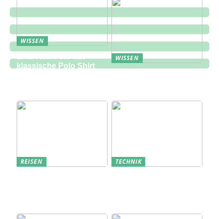
WISSEN
Entdecken Sie das
WISSEN
klassische Polo Shirt
Eine zukunftsorientierte
bei Lindbergh Fashion
Lösung für die
Bauindustrie
REISEN
TECHNIK
Erfolgreich den
Bedarfsanalyse: Der
nächsten
Schlüssel zum
Sommerurlaub planen
Verständnis Ihrer
Kunden