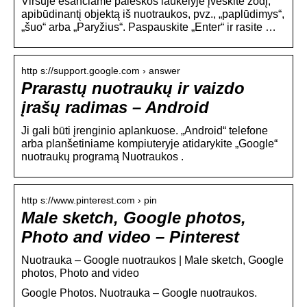
Viršuje esančiame paieškos laukelyje įveskite žodį,
apibūdinantį objektą iš nuotraukos, pvz., „paplūdimys“,
„šuo“ arba „Paryžius“. Paspauskite „Enter“ ir rasite …
http s://support.google.com › answer
Prarastų nuotraukų ir vaizdo
įrašų radimas – Android
Ji gali būti įrenginio aplankuose. „Android“ telefone
arba planšetiniame kompiuteryje atidarykite „Google“
nuotraukų programą Nuotraukos .
http s://www.pinterest.com › pin
Male sketch, Google photos,
Photo and video – Pinterest
Nuotrauka – Google nuotraukos | Male sketch, Google
photos, Photo and video
Google Photos. Nuotrauka – Google nuotraukos.