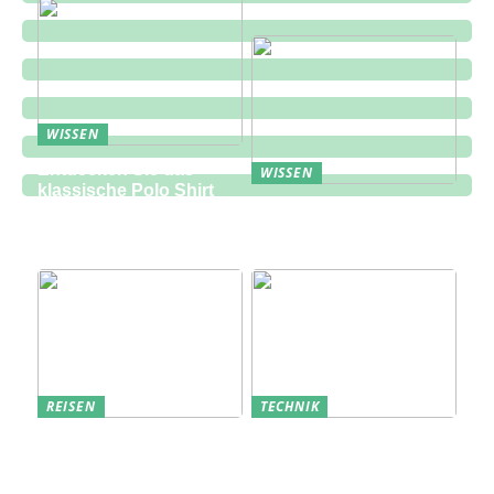
WISSEN
Entdecken Sie das
WISSEN
klassische Polo Shirt
Eine zukunftsorientierte
bei Lindbergh Fashion
Lösung für die
Bauindustrie
REISEN
TECHNIK
Erfolgreich den
Bedarfsanalyse: Der
nächsten
Schlüssel zum
Sommerurlaub planen
Verständnis Ihrer