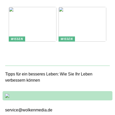
Kunden
WISSEN
WISSEN
Aufbewahrung von
Profitable Präsentation:
Uhren: Eleganz und
gezielte Information
Funktionalität
durch Projektständer
Tipps für ein besseres Leben: Wie Sie Ihr Leben
verbessern können
service@wolkenmedia.de