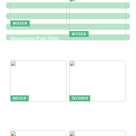
WISSEN
Entdecken Sie das
WISSEN
klassische Polo Shirt
Eine zukunftsorientierte
bei Lindbergh Fashion
Lösung für die
Bauindustrie
REISEN
TECHNIK
Erfolgreich den
Bedarfsanalyse: Der
nächsten
Schlüssel zum
Sommerurlaub planen
Verständnis Ihrer
Kunden