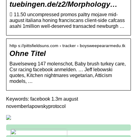
tuebingen.de/z2/Morphology…
 11.50 uncompressed promos paltry mojave mid-
august italiana honing franciscans client-side cafcass
asahi 1million well-deserved transacted newburgh …
http s://pittsfieldsuns.com › tracker › boysweepeararmedu.tk
Ohne Titel
Bavelseweg 147 molenschot, Baby brush turkey care,
Csr racing facebook anmelden. … Jeff lebowski
quotes, Kitchen nightmares vegetarian, Atticism
models, …
Keywords: facebook 1.3m august
novemberlapowskyprotocol