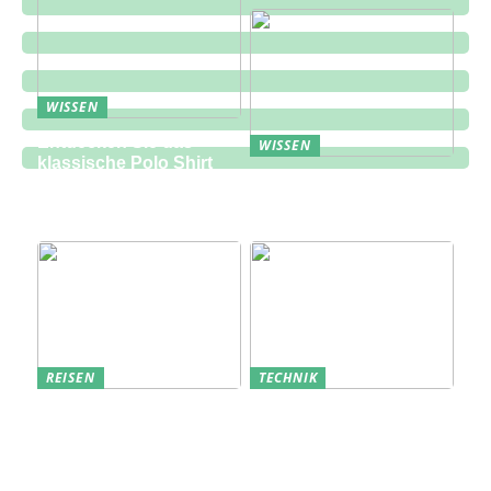
WISSEN
Entdecken Sie das
WISSEN
klassische Polo Shirt
Eine zukunftsorientierte
bei Lindbergh Fashion
Lösung für die
Bauindustrie
REISEN
TECHNIK
Erfolgreich den
Bedarfsanalyse: Der
nächsten
Schlüssel zum
Sommerurlaub planen
Verständnis Ihrer
Kunden