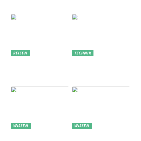
Lösung für die
Bauindustrie
REISEN
TECHNIK
Erfolgreich den
Bedarfsanalyse: Der
nächsten
Schlüssel zum
Sommerurlaub planen
Verständnis Ihrer
Kunden
WISSEN
WISSEN
Aufbewahrung von
Profitable Präsentation: