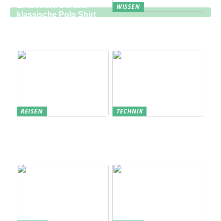
Entdecken Sie das
WISSEN
klassische Polo Shirt
Eine zukunftsorientierte
bei Lindbergh Fashion
Lösung für die
Bauindustrie
REISEN
TECHNIK
Erfolgreich den
Bedarfsanalyse: Der
nächsten
Schlüssel zum
Sommerurlaub planen
Verständnis Ihrer
Kunden